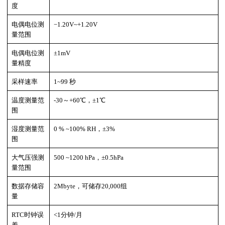
度
电偶电位测
−1.20V~+1.20V
量范围
电偶电位测
±1mV
量精度
采样速率
1~99 秒
温度测量范
-30～+60℃，±1℃
围
湿度测量范
0 % ~100% RH，±3%
围
大气压强测
500 ~1200 hPa，±0.5hPa
量范围
数据存储容
2Mbyte，可储存20,000组
量
RTC时钟误
<1分钟/月
差