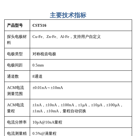
主要技术指标
产品型号
CST516
探头电极材
Cu-Fe、Zn-Fe、Al-Fe，支持用户自定义
料
电极类型
对称梳齿电极
电极间距
0.5mm
通道数
8通道
ACM电流
±0.01nA～±10mA
测量范围
ACM电流
±1nA，±10nA，±100nA，±1µA，±10µA，±100µA，
量程
±1mA，±10mA，量程自动切换
电流分辨率
10pA@10nA量程
电流测量精
0.5%@满量程