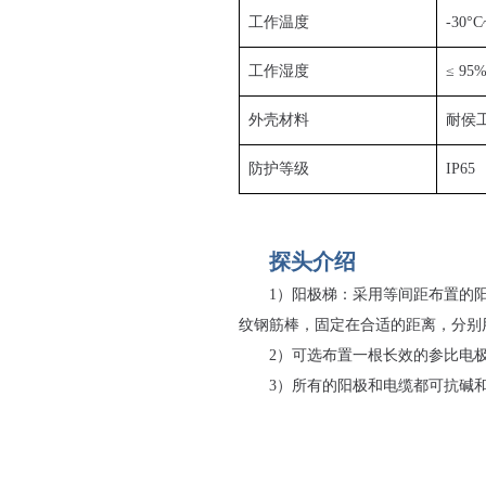
工作温度
-30°C
工作湿度
≤ 95
外壳材料
耐侯
防护等级
IP65
探头介绍
1）阳极梯：采用等间距布置的
纹钢筋棒，固定在合适的距离，分别
2）可选布置一根长效的参比电
3）所有的阳极和电缆都可抗碱