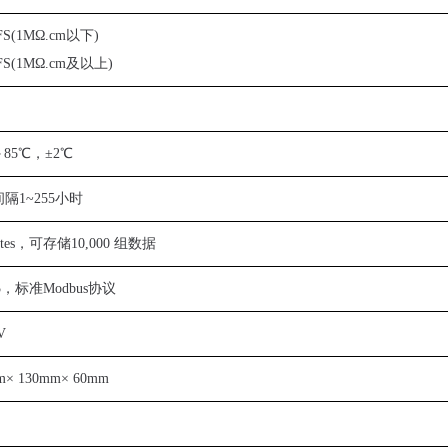
S(1MΩ
.cm
以下)
S(1MΩ
.cm
及以上)
＋85℃，±2℃
隔1~255小时
ytes，可存储10,000 组数据
85，标准Modbus协议
V
m× 130mm× 60mm