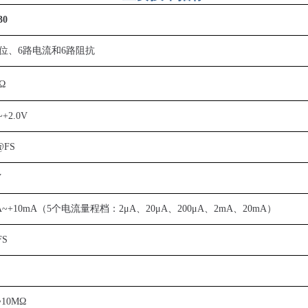
30
位、6路电流和6路阻抗
Ω
~+2.0V
@FS
V
mA~+10mA（5个电流量程档：2μA、20μA、200
μA、2mA、20mA
）
FS
~10MΩ