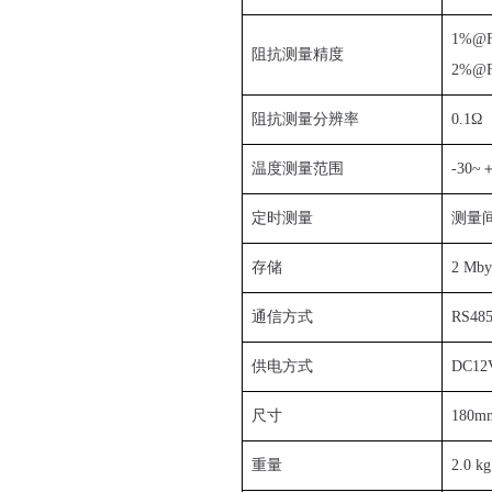
1%@F
阻抗测量精度
2%@F
阻抗测量分辨率
0.1Ω
温度测量范围
-30~
定时测量
测量间
存储
2 Mb
通信方式
RS4
供电方式
DC12
尺寸
180m
重量
2.0 kg