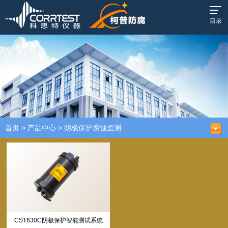
目录
首页
>
产品中心
>
阴极保护腐蚀监测
CST630C阴极保护智能测试系统