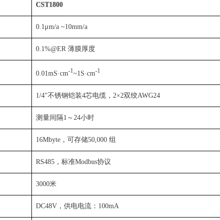
CST1800
0.1μm/a ~10mm/a
0.1%@ER 薄膜厚度
-1
-1
0.01mS·cm
~1S·cm
1/4"不锈钢铠装4芯电缆，2×2双绞AWG24
测量间隔1～24小时
16Mbyte，可存储50,000 组
RS485，标准Modbus协议
3000米
DC48V，供电电流：100mA