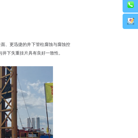
更全面、更迅捷的井下管柱腐蚀与腐蚀控
果与井下失重挂片具有良好一致性。