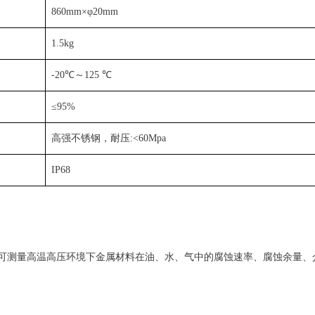
860mm×φ20mm
1.5kg
-20℃～125 ℃
≤95%
高强不锈钢，耐压:<60Mpa
IP68
可测量高温高压环境下金属材料在油、水、气中的腐蚀速率、腐蚀余量、