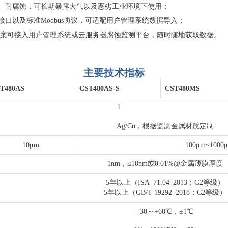
、耐腐蚀，可长期暴露大气以及恶劣工业环境下使用；
通信接口以及标准Modbus协议，可适配用户管理系统数据导入；
方案可接入用户管理系统或云服务器腐蚀监测平台，随时随地获取数据。
主要技术指标
T480AS
CST480AS-S
CST480MS
1
Ag/Cu，根据监测金属材质定制
10μm
100μm~1000
1nm，≤10nm或0.01%@金属薄膜厚度
5年以上（ISA–71.04–2013：G2等级）
5年以上
（
GB/T 19292
–
2018：C2等级）
-30～+60℃，±1℃