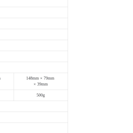
m
148mm × 79mm
× 39mm
500g