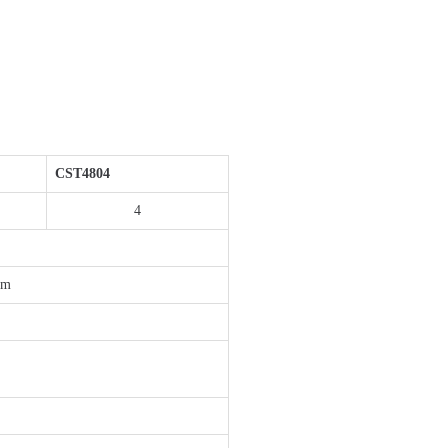
CST4804
4
μm