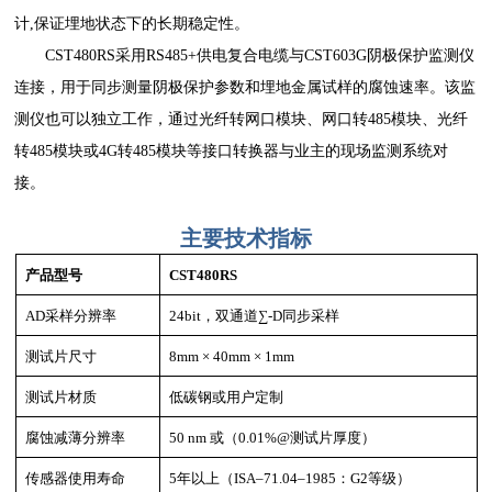
计,保证埋地状态下的长期稳定性。
CST480RS采用RS485+供电复合电缆与CST603G阴极保护监测仪
连接，用于同步测量阴极保护参数和埋地金属试样的腐蚀速率。该监
测仪也可以独立工作，通过光纤转网口模块、网口转485模块、光纤
转485模块或4G转485模块等接口转换器与业主的现场监测系统对
接。
主要
技术指标
产品型号
CST480RS
AD采样分辨率
24bit，双通道
∑
-D同步采样
测试片尺寸
8mm × 40mm × 1mm
测试片材质
低碳钢或用户定制
腐蚀减薄分辨率
50 nm 或（0.01%@测试片厚度）
传感器使用寿命
5年以上（ISA–71.04–1985：G2等级）