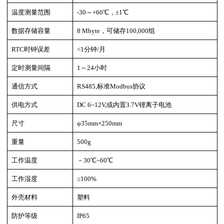
温度测量范围
-30～+60℃，±1℃
数据存储容量
8 Mbyte，可储存100,000组
RTC时钟误差
<1分钟/月
定时测量间隔
1～24小时
通信方式
RS485,标准Modbus协议
供电方式
DC 6~12V,或内置3.7V锂离子电池
尺寸
φ35mm×250mm
重量
500g
工作温度
－30℃~60℃
工作湿度
≤100%
外壳材料
塑料
防护等级
IP65