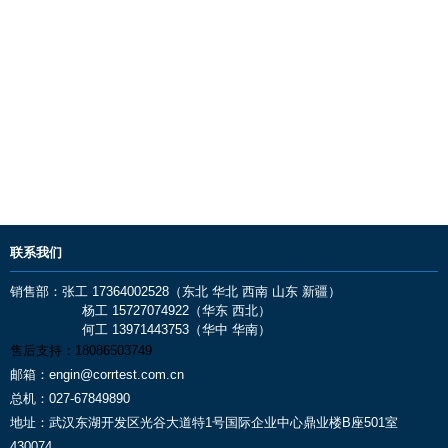
联系我们
销售部：张工 17364002528（东北 华北 西南 山东 新疆）
杨工 15727074922（华东 西北）
何工 13971443753（华中 华南）
售后支持：
18086503749
邮箱：
engin@corrtest.com.cn
总机：
027-67849890
地址：
武汉东湖开发区光谷大道特1号国际企业中心鼎业楼B座501室
430074