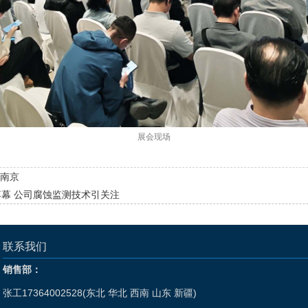
展会现场
相南京
幕 公司腐蚀监测技术引关注
联系我们
销售部：
张工17364002528(东北 华北 西南 山东 新疆)